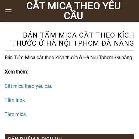
CẮT MICA THEO YÊU
Chuyển
đến
CẦU
nội
dung
BÁN TẤM MICA CẮT THEO KÍCH
THƯỚC Ở HÀ NỘI TPHCM ĐÀ NẴNG
Bán Tấm Mica cắt theo kích thước ở Hà Nội Tphcm Đà nẵng
Xem thêm:
Cắt mica theo yêu cầu
Tấm Inox
Tấm mica