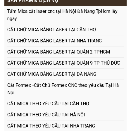
SẢN PHẨM & DỊCH VỤ
Tấm Mica cắt laser cnc tại Hà Nội Đà Nẵng TpHcm lấy
ngay
CẮT CHỮ MICA BẰNG LASER TẠI CẦN THƠ
CẮT CHỮ MICA BẰNG LASER TẠI NHA TRANG
CẮT CHỮ MICA BẰNG LASER TẠI QUẬN 2 TPHCM
CẮT CHỮ MICA BẰNG LASER TẠI QUẬN 9 TP THỦ ĐỨC
CẮT CHỮ MICA BẰNG LASER TẠI ĐÀ NẴNG
Cắt Formex -Cắt Chữ Formex CNC theo yêu cầu Tại Hà
Nội
CẮT MICA THEO YÊU CẦU TẠI CẦN THƠ
CẮT MICA THEO YÊU CẦU TẠI HÀ NỘI
CẮT MICA THEO YÊU CẦU TẠI NHA TRANG