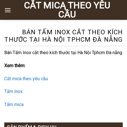
CẮT MICA THEO YÊU
Chuyển
đến
CẦU
nội
dung
BÁN TẤM INOX CẮT THEO KÍCH
THƯỚC TẠI HÀ NỘI TPHCM ĐÀ NẴNG
Bán Tấm Inox cắt theo kích thước tại Hà Nội Tphcm Đà nẵng
Xem thêm:
Cắt mica theo yêu cầu
Tấm Inox
Tấm mica