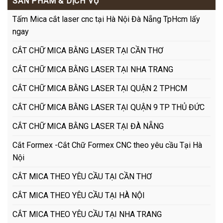
SẢN PHẨM & DỊCH VỤ
Tấm Mica cắt laser cnc tại Hà Nội Đà Nẵng TpHcm lấy
ngay
CẮT CHỮ MICA BẰNG LASER TẠI CẦN THƠ
CẮT CHỮ MICA BẰNG LASER TẠI NHA TRANG
CẮT CHỮ MICA BẰNG LASER TẠI QUẬN 2 TPHCM
CẮT CHỮ MICA BẰNG LASER TẠI QUẬN 9 TP THỦ ĐỨC
CẮT CHỮ MICA BẰNG LASER TẠI ĐÀ NẴNG
Cắt Formex -Cắt Chữ Formex CNC theo yêu cầu Tại Hà
Nội
CẮT MICA THEO YÊU CẦU TẠI CẦN THƠ
CẮT MICA THEO YÊU CẦU TẠI HÀ NỘI
CẮT MICA THEO YÊU CẦU TẠI NHA TRANG