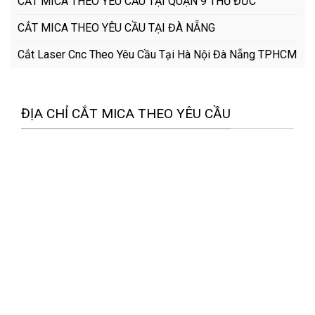
CẮT MICA THEO YÊU CẦU TẠI QUẬN 9 THỦ ĐỨC
CẮT MICA THEO YÊU CẦU TẠI ĐÀ NẴNG
Cắt Laser Cnc Theo Yêu Cầu Tại Hà Nội Đà Nẵng TPHCM
ĐỊA CHỈ CẮT MICA THEO YÊU CẦU