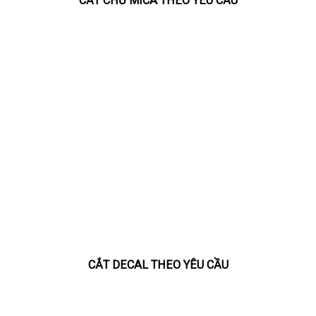
CẮT CHỮ MICA THEO YÊU CẦU
CẮT DECAL THEO YÊU CẦU